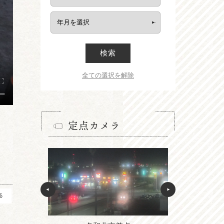
検索
全ての選択を解除
定点カメラ
る