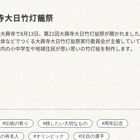
西知多産業道路 大田
寺大日竹灯籠祭
大興寺で8月13日、第21回大興寺大日竹灯籠祭が開かれました
団体などでつくる大興寺大日竹灯籠祭実行委員会が主催してい
市内の小中学生や地域住民が思い思いの竹灯籠を制作します。
#伝統の祭り
#残したい大切なもの
#周年記念
域の有名人
#オリンピック
#注目の選手