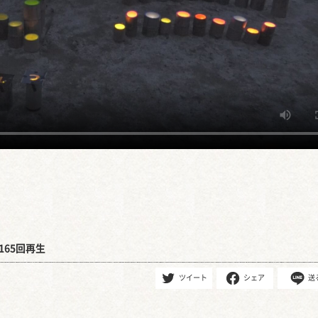
165回再生
ツイート
シェア
送