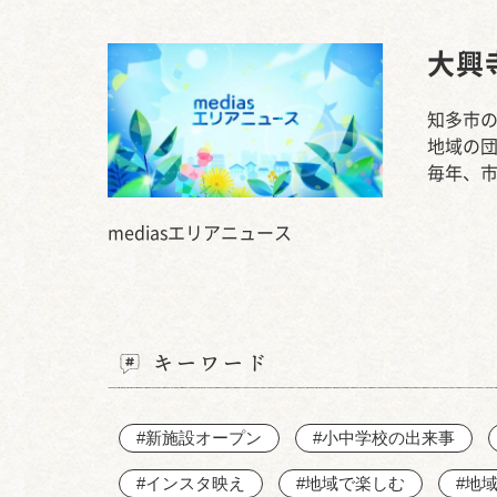
大興
知多市の
地域の
毎年、
mediasエリアニュース
キーワード
#新施設オープン
#小中学校の出来事
#インスタ映え
#地域で楽しむ
#地