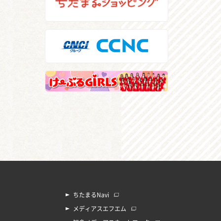
ちたまるNavi
メディアスエフエム