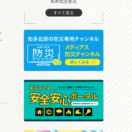
町付近
名和北交差点
すべて見る
。
て、