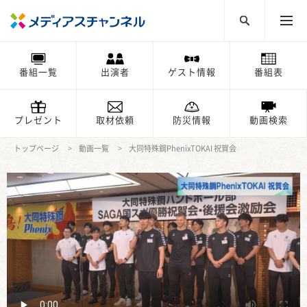
番組一覧
出演者
ゲスト情報
番組表
プレゼント
取材依頼
防災情報
動画検索
トップページ
動画一覧
大同特殊鋼PhenixTOKAI 祝賀会