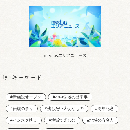
mediasエリアニュース
キーワード
#新施設オープン
#小中学校の出来事
#伝統の祭り
#残したい大切なもの
#周年記念
#インスタ映え
#地域で楽しむ
#地域の有名人