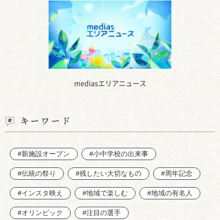
mediasエリアニュース
キーワード
#新施設オープン
#小中学校の出来事
#伝統の祭り
#残したい大切なもの
#周年記念
#インスタ映え
#地域で楽しむ
#地域の有名人
#オリンピック
#注目の選手