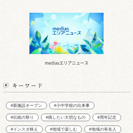
mediasエリアニュース
キーワード
#新施設オープン
#小中学校の出来事
#伝統の祭り
#残したい大切なもの
#周年記念
#インスタ映え
#地域で楽しむ
#地域の有名人