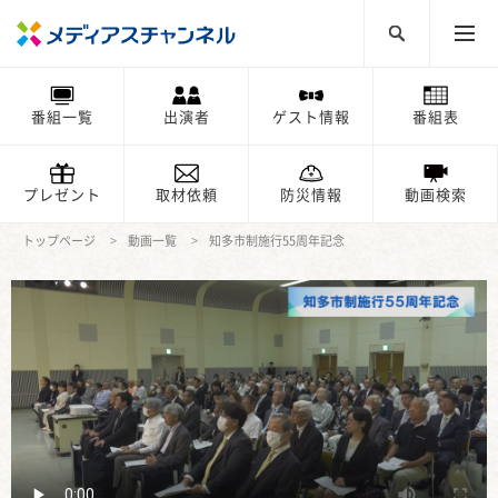
番組一覧
出演者
ゲスト情報
番組表
プレゼント
取材依頼
防災情報
動画検索
トップページ
動画一覧
知多市制施行55周年記念