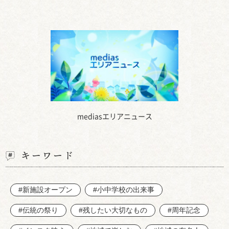
mediasエリアニュース
キーワード
#新施設オープン
#小中学校の出来事
#伝統の祭り
#残したい大切なもの
#周年記念