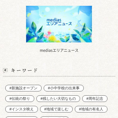
mediasエリアニュース
キーワード
#新施設オープン
#小中学校の出来事
#伝統の祭り
#残したい大切なもの
#周年記念
#インスタ映え
#地域で楽しむ
#地域の有名人