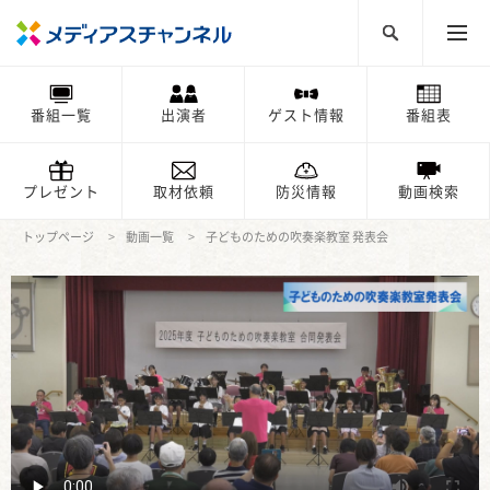
番組一覧
出演者
ゲスト情報
番組表
プレゼント
取材依頼
防災情報
動画検索
トップページ
動画一覧
子どものための吹奏楽教室 発表会