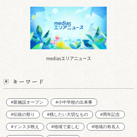
mediasエリアニュース
キーワード
#新施設オープン
#小中学校の出来事
#伝統の祭り
#残したい大切なもの
#周年記念
#インスタ映え
#地域で楽しむ
#地域の有名人