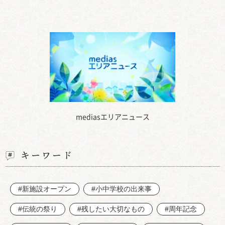
mediasエリアニュース
キーワード
#新施設オープン
#小中学校の出来事
#伝統の祭り
#残したい大切なもの
#周年記念