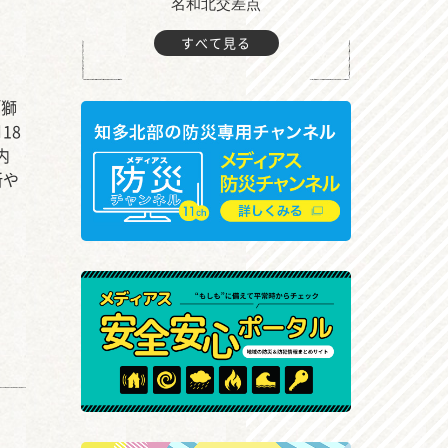
町付近
名和北交差点
すべて見る
「獅
18
内
所や