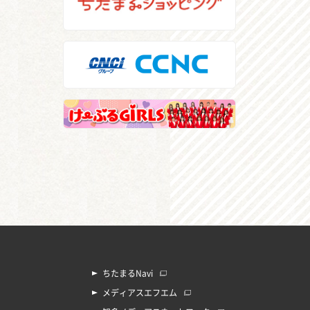
ちたまるNavi
メディアスエフエム