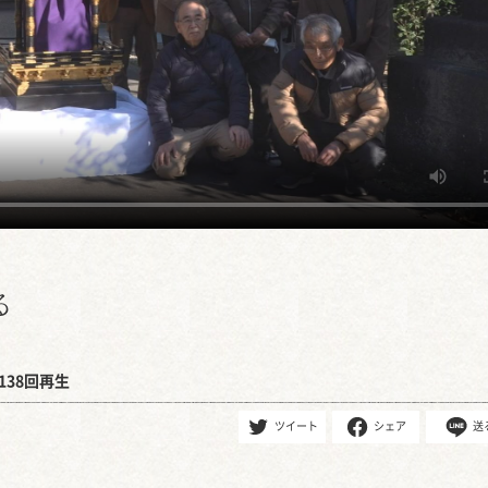
る
138回再生
ツイート
シェア
送