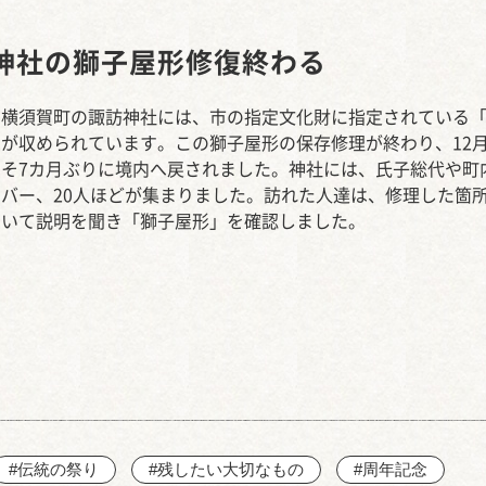
西知多産業道路 大田
神社の獅子屋形修復終わる
高横須賀町の諏訪神社には、市の指定文化財に指定されている
が収められています。この獅子屋形の保存修理が終わり、12月
よそ7カ月ぶりに境内へ戻されました。神社には、氏子総代や町
バー、20人ほどが集まりました。訪れた人達は、修理した箇
ついて説明を聞き「獅子屋形」を確認しました。
#伝統の祭り
#残したい大切なもの
#周年記念