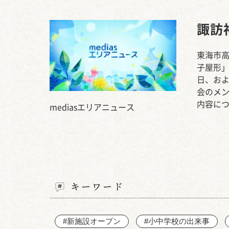
諏訪
東海市
子屋形」
日、お
会のメン
内容に
mediasエリアニュース
キーワード
#新施設オープン
#小中学校の出来事