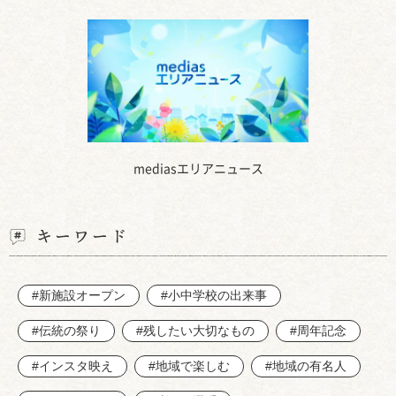
mediasエリアニュース
キーワード
#新施設オープン
#小中学校の出来事
#伝統の祭り
#残したい大切なもの
#周年記念
#インスタ映え
#地域で楽しむ
#地域の有名人