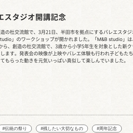
西知多産業道路 大田
エスタジオ開講記念
造の杜交流館で、3月21日、半田市を拠点にするバレエスタジ
tudio
M&B studio
」のワークショップが開かれました。「
」は
から、創造の杜交流館で、3歳から小学5年生を対象とした新ク
講します。発表会の映像が上映やバレエ体験も行われ子どもた
えてもらった動きを元気いっぱい真似して楽しんでいました。
#伝統の祭り
#残したい大切なもの
#周年記念