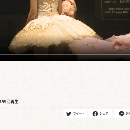
159回再生
ツイート
シェア
送