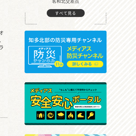
町付近
名和北交差点
すべて見る
オ
、
ラ
ち