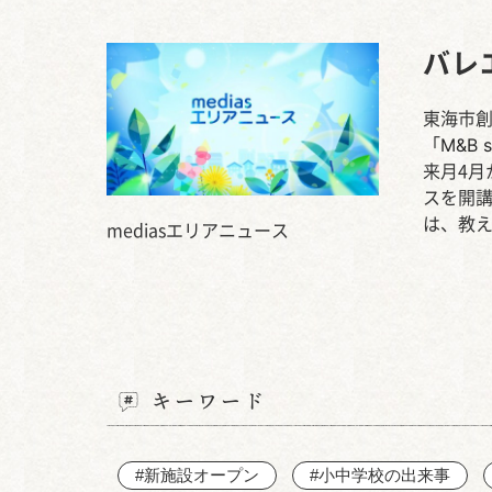
バレ
東海市創
M&B s
「
来月4月
スを開
は、教
mediasエリアニュース
キーワード
#新施設オープン
#小中学校の出来事