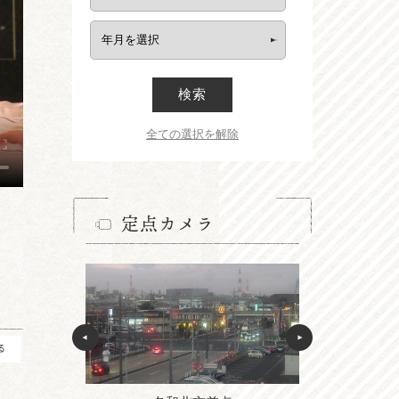
検索
全ての選択を解除
定点カメラ
る