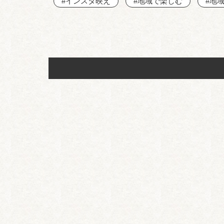
#インスタ映え
#地域で楽しむ
#地