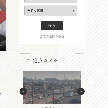
検索
全ての選択を解除
定点カメラ
る