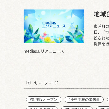
地域
東浦町の
日、「地
設され
提供を行
mediasエリアニュース
キーワード
#新施設オープン
#小中学校の出来事