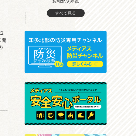
町付近
名和北交差点
すべて見る
2
に開
の