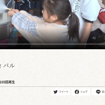
ィバル
169回再生
ツイート
シェア
送