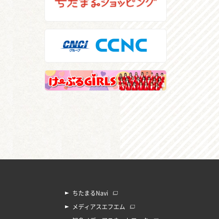
ちたまるNavi
メディアスエフエム