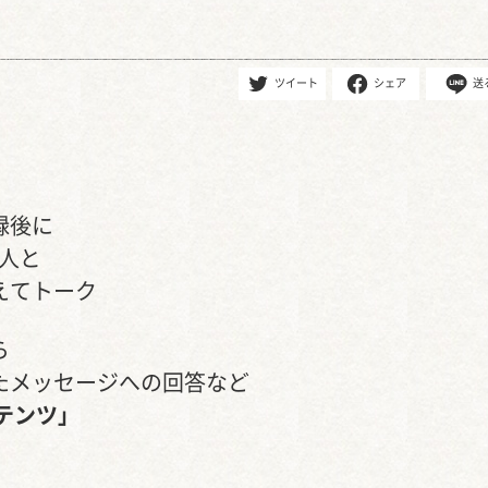
ツイート
シェア
送
録後に
人と
えてトーク
ら
たメッセージへの回答など
テンツ」