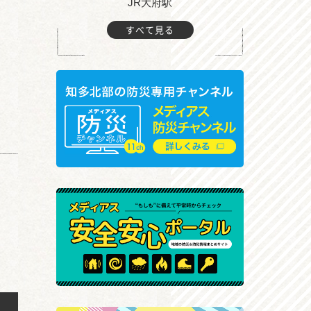
JR大府駅
大
すべて見る