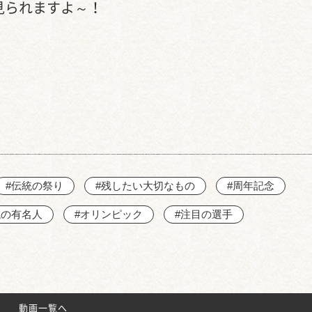
名鉄太田川駅
も見られますよ～！
#伝統の祭り
#残したい大切なもの
#周年記念
域の有名人
#オリンピック
#注目の選手
動画一覧へ