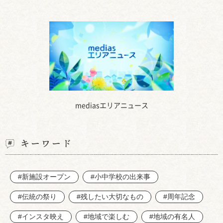
mediasエリアニュース
キーワード
#新施設オープン
#小中学校の出来事
#伝統の祭り
#残したい大切なもの
#周年記念
#インスタ映え
#地域で楽しむ
#地域の有名人