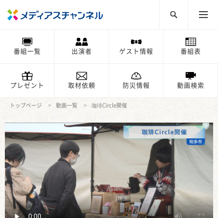
番組一覧
出演者
ゲスト情報
番組表
プレゼント
取材依頼
防災情報
動画検索
トップページ
動画一覧
珈琲Circle開催