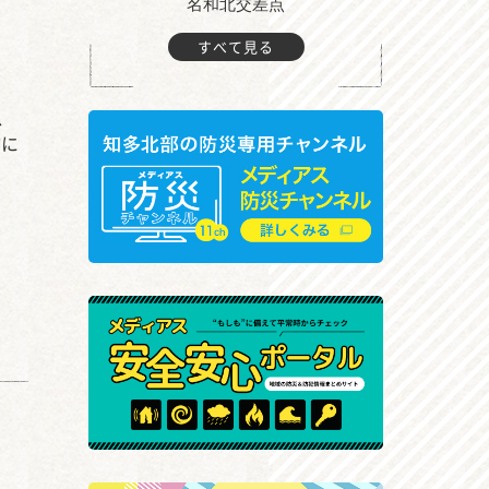
町付近
名和北交差点
すべて見る
、
胸に