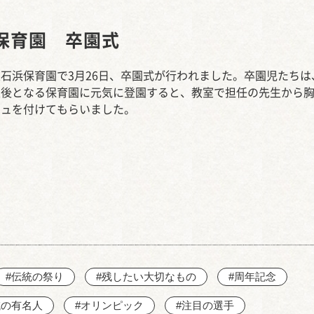
西知多産業道路 大田
保育園 卒園式
石浜保育園で3月26日、卒園式が行われました。卒園児たちは
最後となる保育園に元気に登園すると、教室で担任の先生から
ジュを付けてもらいました。
#伝統の祭り
#残したい大切なもの
#周年記念
域の有名人
#オリンピック
#注目の選手