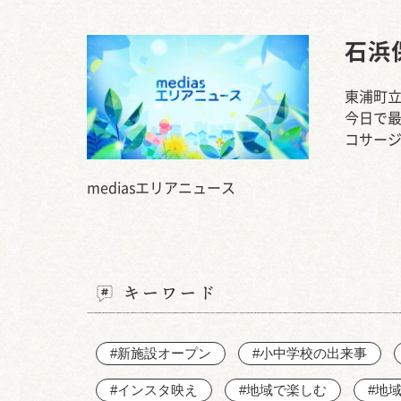
石浜
東浦町立
今日で
コサー
mediasエリアニュース
キーワード
#新施設オープン
#小中学校の出来事
#インスタ映え
#地域で楽しむ
#地