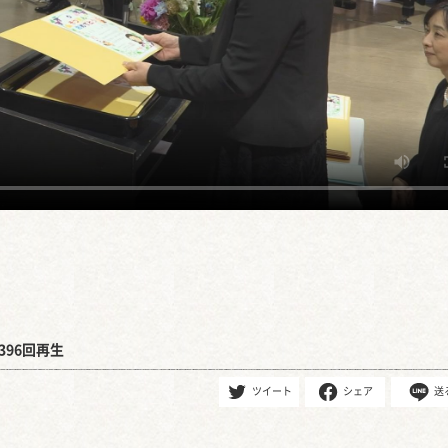
396回再生
ツイート
シェア
送