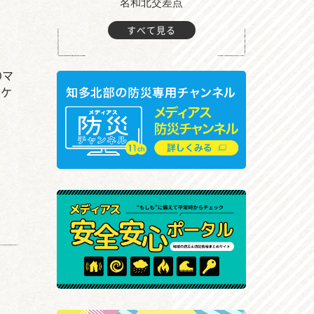
町付近
名和北交差点
すべて見る
Oマ
トケ
。