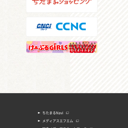
ちたまるNavi
メディアスエフエム