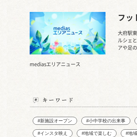
フッ
大府駅東
ルシェ
アや足
mediasエリアニュース
キーワード
#新施設オープン
#小中学校の出来事
#インスタ映え
#地域で楽しむ
#地