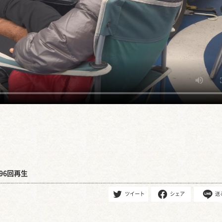
96回再生
ツイート
シェア
送