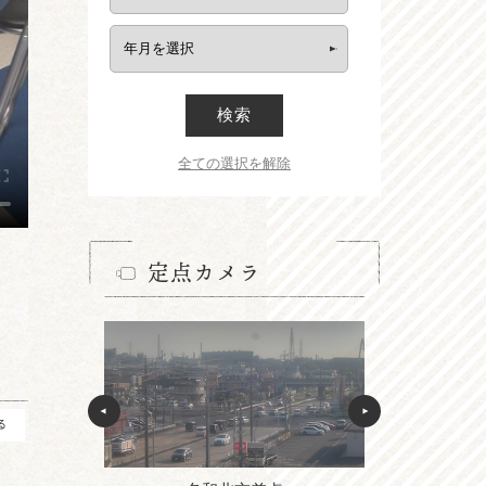
検索
全ての選択を解除
定点カメラ
る