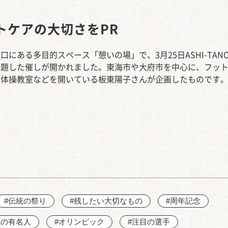
西知多産業道路 大田
トケアの大切さをPR
口にある多目的スペース「憩いの場」で、3月25日ASHI-TAN
と題した催しが開かれました。東海市や大府市を中心に、フッ
の体操教室などを開いている板東陽子さんが企画したものです
#伝統の祭り
#残したい大切なもの
#周年記念
域の有名人
#オリンピック
#注目の選手