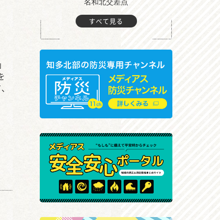
町付近
名和北交差点
すべて見る
」
を
て、