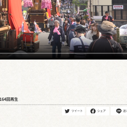
164回再生
ツイート
シェア
送