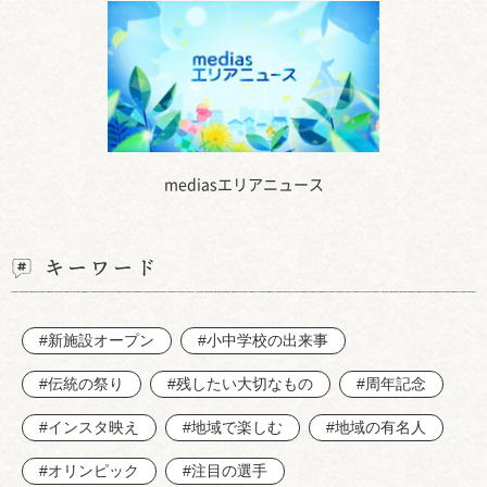
mediasエリアニュース
キーワード
#新施設オープン
#小中学校の出来事
#伝統の祭り
#残したい大切なもの
#周年記念
#インスタ映え
#地域で楽しむ
#地域の有名人
#オリンピック
#注目の選手