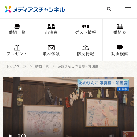
番組一覧
出演者
ゲスト情報
番組表
プレゼント
取材依頼
防災情報
動画検索
トップページ
動画一覧
あおりんこ 写真展・知図展