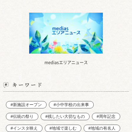
mediasエリアニュース
キーワード
#新施設オープン
#小中学校の出来事
#伝統の祭り
#残したい大切なもの
#周年記念
#インスタ映え
#地域で楽しむ
#地域の有名人