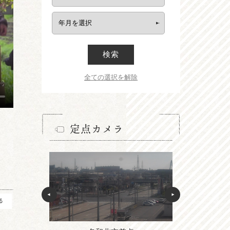
検索
全ての選択を解除
定点カメラ
る