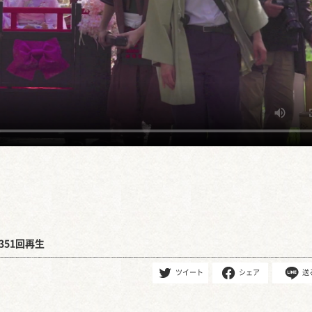
351回再生
ツイート
シェア
送