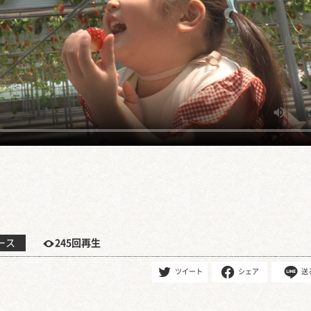
ース
245回再生
ツイート
シェア
送