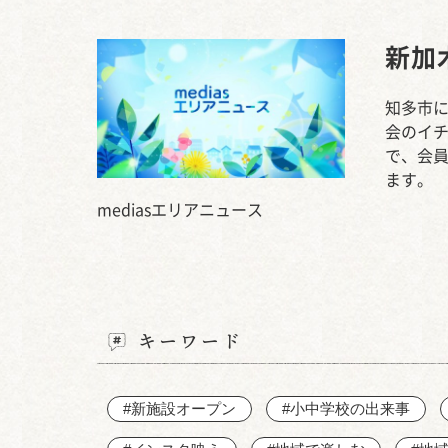
新加
知多市
会のイ
で、会
ます。
mediasエリアニュース
キーワード
#新施設オープン
#小中学校の出来事