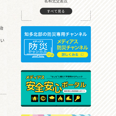
町付近
名和北交差点
すべて見る
治
か
てい