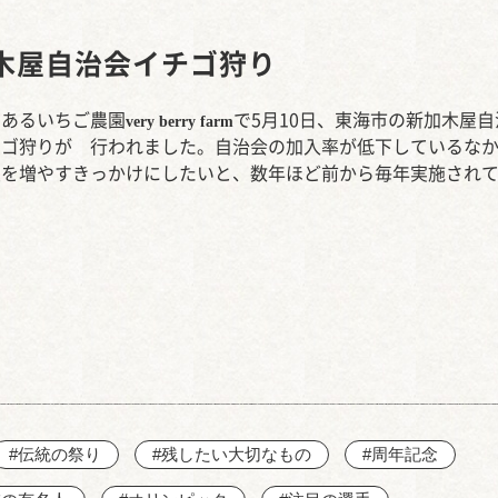
西知多産業道路 大田
木屋自治会イチゴ狩り
にあるいちご農園
で5月10日、東海市の新加木屋自
very berry farm
チゴ狩りが 行われました。自治会の加入率が低下しているな
員を増やすきっかけにしたいと、数年ほど前から毎年実施され
#伝統の祭り
#残したい大切なもの
#周年記念