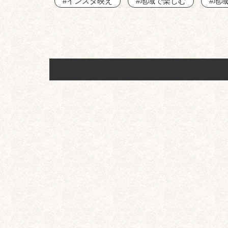
#インスタ映え
#地域で楽しむ
#地