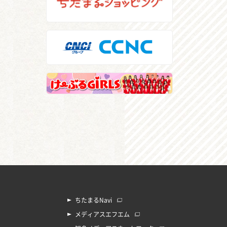
ちたまるNavi
メディアスエフエム