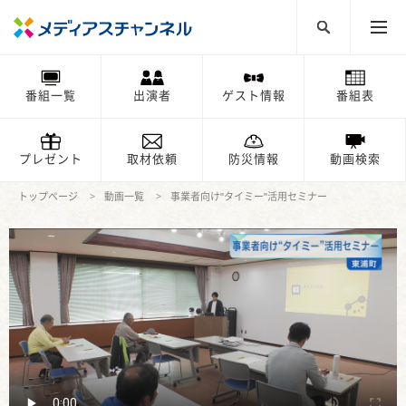
番組一覧
出演者
ゲスト情報
番組表
プレゼント
取材依頼
防災情報
動画検索
トップページ
動画一覧
事業者向け"タイミー"活用セミナー