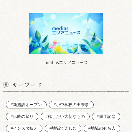
mediasエリアニュース
キーワード
#新施設オープン
#小中学校の出来事
#伝統の祭り
#残したい大切なもの
#周年記念
#インスタ映え
#地域で楽しむ
#地域の有名人