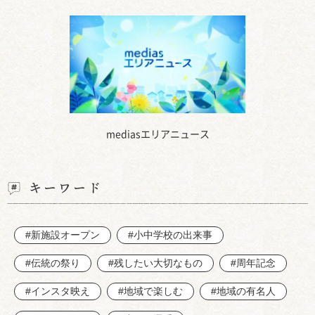
mediasエリアニュース
キーワード
#新施設オープン
#小中学校の出来事
#伝統の祭り
#残したい大切なもの
#周年記念
#インスタ映え
#地域で楽しむ
#地域の有名人