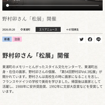
野村卯さん「松展」開催
エリアニュース
2026.05.20
東浦町
87回再生
新着
注目
野村卯さん「松展」開催
東浦町のメモリーとんがったスタイル文化センターで、東浦町出
身・在住の画家、野村卯さんの個展、「第54回野村卯Vol.3松展」が
開かれています。野村さんは高校生の時に画家になることを志し、
フランスやドイツの学校で美術を学びました。帰国後は画家として
活躍し、1988年に安井奨励賞、1992年に文部大臣賞などを受賞して
います。