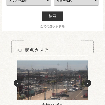
検索
全ての選択を解除
定点カメラ
名和北交差点