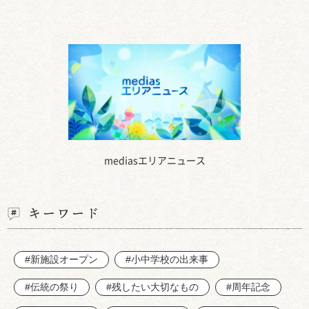
mediasエリアニュース
キーワード
#新施設オープン
#小中学校の出来事
#伝統の祭り
#残したい大切なもの
#周年記念