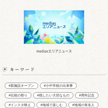
mediasエリアニュース
キーワード
#新施設オープン
#小中学校の出来事
#伝統の祭り
#残したい大切なもの
#周年記念
#インスタ映え
#地域で楽しむ
#地域の有名人