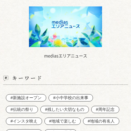
mediasエリアニュース
キーワード
#新施設オープン
#小中学校の出来事
#伝統の祭り
#残したい大切なもの
#周年記念
#インスタ映え
#地域で楽しむ
#地域の有名人