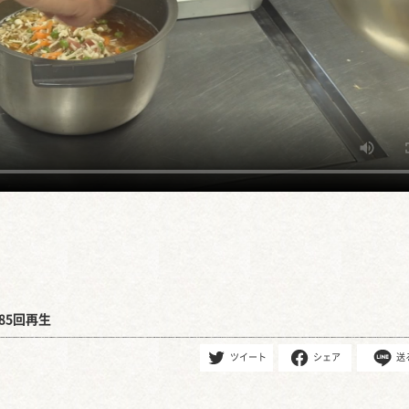
85回再生
ツイート
シェア
送