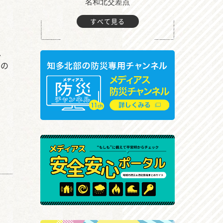
町付近
名和北交差点
すべて見る
し
との