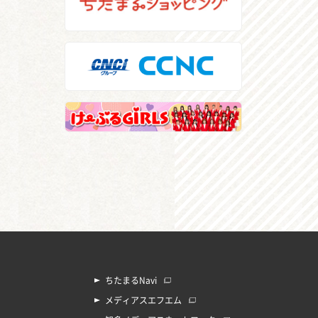
ちたまるNavi
メディアスエフエム