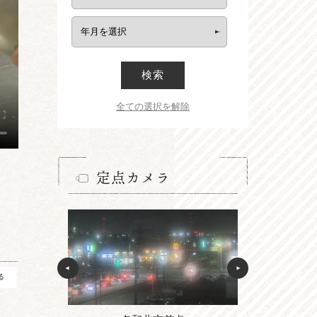
検索
全ての選択を解除
定点カメラ
る