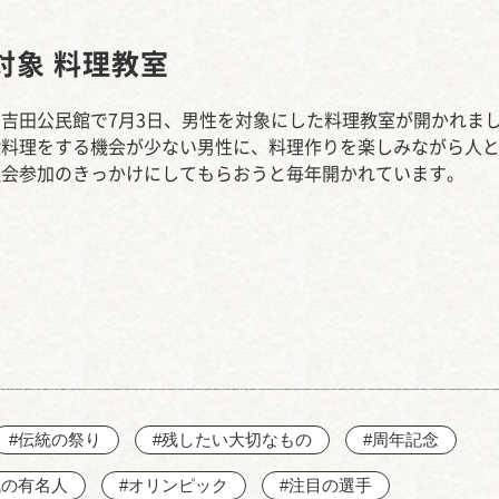
西知多産業道路 大田
対象 料理教室
吉田公民館で7月3日、男性を対象にした料理教室が開かれま
段料理をする機会が少ない男性に、料理作りを楽しみながら人
社会参加のきっかけにしてもらおうと毎年開かれています。
#伝統の祭り
#残したい大切なもの
#周年記念
域の有名人
#オリンピック
#注目の選手