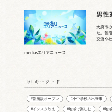
男性
大府市の
た。普
交流や
mediasエリアニュース
キーワード
#新施設オープン
#小中学校の出来事
#インスタ映え
#地域で楽しむ
#地