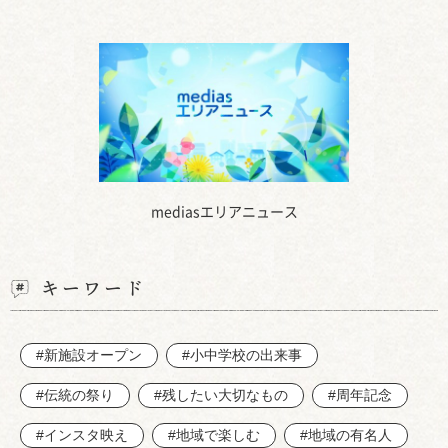
mediasエリアニュース
キーワード
#新施設オープン
#小中学校の出来事
#伝統の祭り
#残したい大切なもの
#周年記念
#インスタ映え
#地域で楽しむ
#地域の有名人