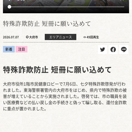
特殊詐欺防止 短冊に願い込めて
エリアニュース
2026.07.07
大府市
49回再生
新着
注目
特殊詐欺防止 短冊に願い込めて
大府市役所1階市民健康ロビーで7月6日、七夕特殊詐欺啓発が行わ
れました。東海警察署管内の大府市をはじめ、県内で特殊詐欺の被
害が増えていることから実施されました。啓発では、市の職員を装
い医療費などの払い戻し金の手続きと偽って騙し取る、還付金詐欺
に重点が置かれました。