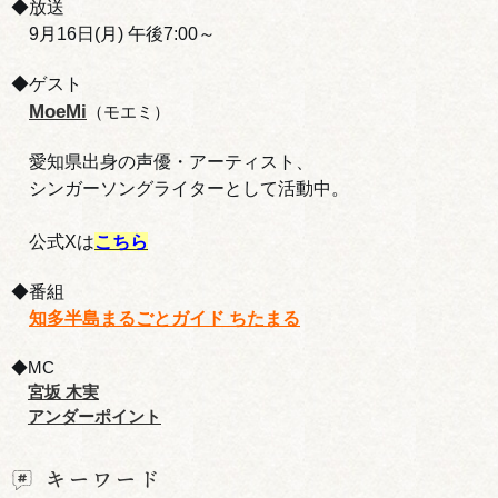
◆放送
9月16日(月) 午後7:00～
◆ゲスト
MoeMi
（モエミ）
愛知県出身の
声優・アーティスト、
シンガーソングライターとして活動中。
公式Xは
こちら
◆番組
知多半島まるごとガイド ちたまる
◆MC
宮坂 木実
アンダーポイント
キーワード