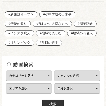
#新施設オープン
#小中学校の出来事
#伝統の祭り
#残したい大切なもの
#周年記念
#インスタ映え
#地域で楽しむ
#地域の有名人
#オリンピック
#注目の選手
動画検索
検索