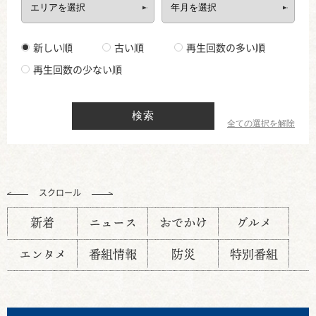
新しい順
古い順
再生回数の多い順
再生回数の少ない順
検索
全ての選択を解除
スクロール
新着
ニュース
おでかけ
グルメ
エンタメ
番組情報
防災
特別番組