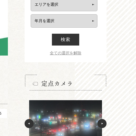
検索
全ての選択を解除
定点カメラ
る