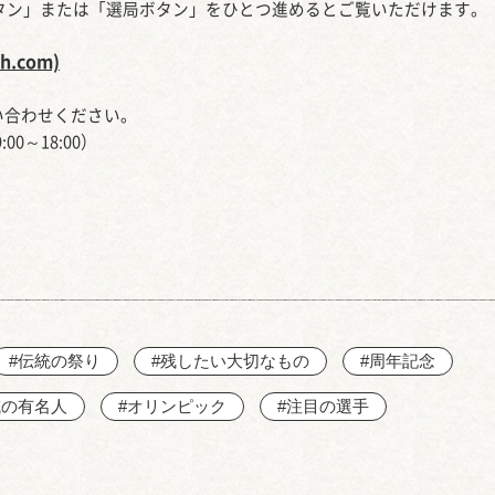
ボタン」または「選局ボタン」をひとつ進めるとご覧いただけます。
.com)
い合わせください。
0～18:00）
#伝統の祭り
#残したい大切なもの
#周年記念
域の有名人
#オリンピック
#注目の選手