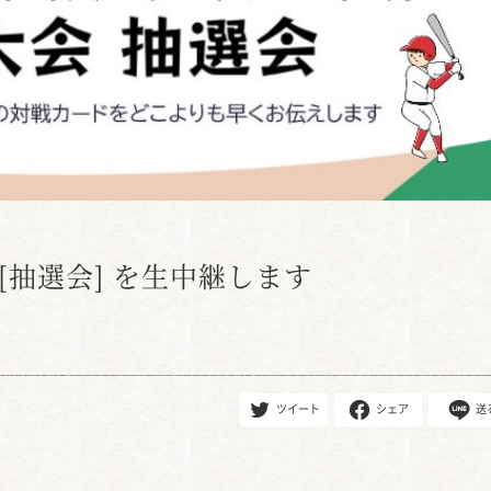
[抽選会] を生中継します
ツイート
シェア
送