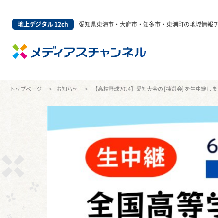
地上デジタル 12ch
愛知県東海市・大府市・知多市・東浦町の地域情報
トップページ
お知らせ
【高校野球2024】愛知大会の [抽選会] を生中継しま