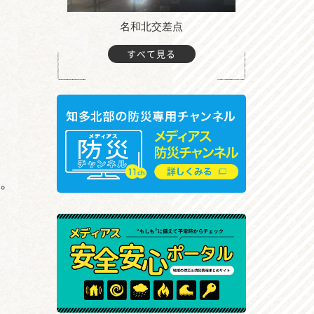
町付近
名和北交差点
すべて見る
す。