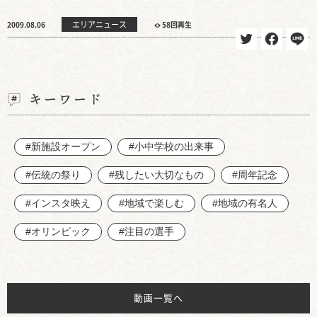
エリアニュース
2009.08.06
58回再生
キーワード
#新施設オープン
#小中学校の出来事
#伝統の祭り
#残したい大切なもの
#周年記念
#インスタ映え
#地域で楽しむ
#地域の有名人
#オリンピック
#注目の選手
動画一覧へ