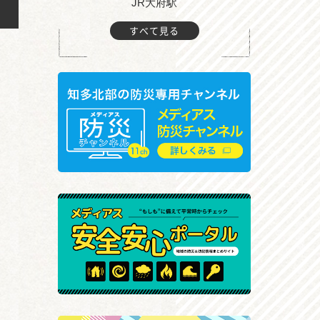
JR大府駅
大
すべて見る