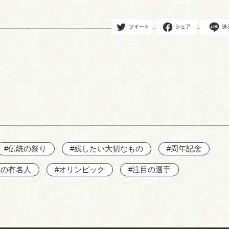
ツイート
シェア
送
#伝統の祭り
#残したい大切なもの
#周年記念
域の有名人
#オリンピック
#注目の選手