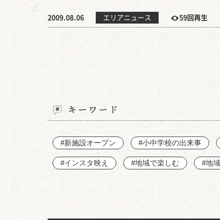
2009.08.06
エリアニュース
59回再生
キーワード
#新施設オープン
#小中学校の出来事
#インスタ映え
#地域で楽しむ
#地