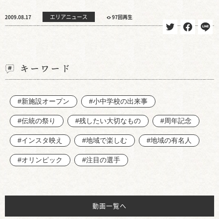
エリアニュース
2009.08.17
97回再生
キーワード
#新施設オープン
#小中学校の出来事
#伝統の祭り
#残したい大切なもの
#周年記念
#インスタ映え
#地域で楽しむ
#地域の有名人
#オリンピック
#注目の選手
動画一覧へ