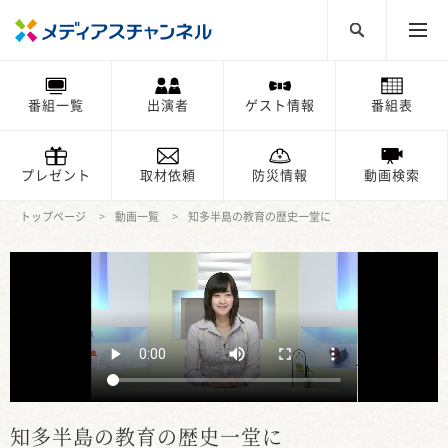
番組一覧
出演者
ゲスト情報
番組表
プレゼント
取材依頼
防災情報
動画検索
トップページ
動画一覧
知多半島の教育の歴史一堂に
知多半島の教育の歴史一堂に