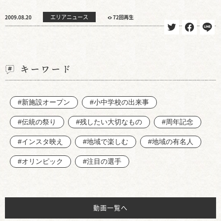
エリアニュース
2009.08.20
72回再生
キーワード
#新施設オープン
#小中学校の出来事
#伝統の祭り
#残したい大切なもの
#周年記念
#インスタ映え
#地域で楽しむ
#地域の有名人
#オリンピック
#注目の選手
動画一覧へ