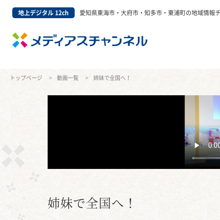
地上デジタル 12ch
愛知県東海市・大府市・知多市・東浦町の地域情報
トップページ
動画一覧
姉妹で全国へ！
姉妹で全国へ！