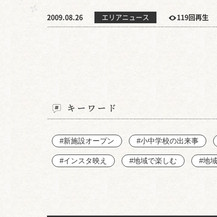
2009.08.26
エリアニュース
119回再生
キーワード
#新施設オープン
#小中学校の出来事
#インスタ映え
#地域で楽しむ
#地