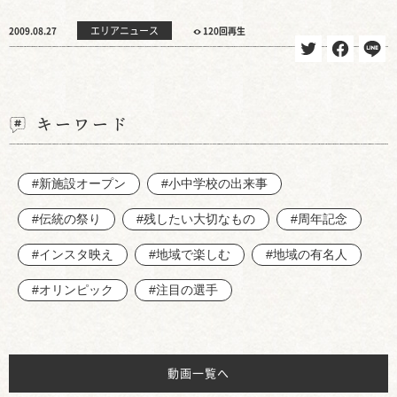
エリアニュース
2009.08.27
120回再生
キーワード
#新施設オープン
#小中学校の出来事
#伝統の祭り
#残したい大切なもの
#周年記念
#インスタ映え
#地域で楽しむ
#地域の有名人
#オリンピック
#注目の選手
動画一覧へ