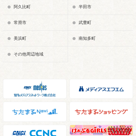
阿久比町
半田市
常滑市
武豊町
美浜町
南知多町
その他周辺地域