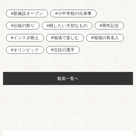
#新施設オープン
#小中学校の出来事
#伝統の祭り
#残したい大切なもの
#周年記念
#インスタ映え
#地域で楽しむ
#地域の有名人
#オリンピック
#注目の選手
動画一覧へ