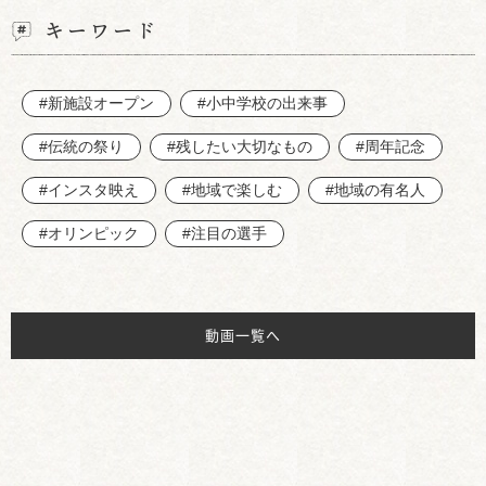
キーワード
#新施設オープン
#小中学校の出来事
#伝統の祭り
#残したい大切なもの
#周年記念
#インスタ映え
#地域で楽しむ
#地域の有名人
#オリンピック
#注目の選手
動画一覧へ