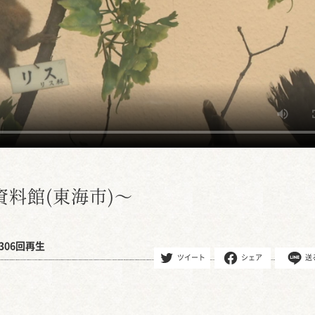
料館(東海市)～
306回再生
ツイート
シェア
送