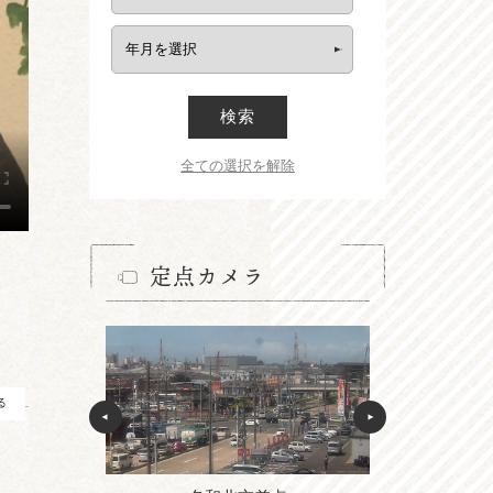
検索
全ての選択を解除
定点カメラ
る