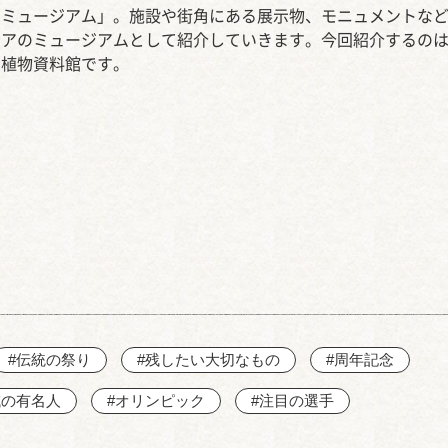
西知多産業道路 大田
アミュージアム」。施設や街角にある展示物、モニュメントな
リアのミュージアムとして紹介していきます。今回紹介するの
動植物資料館です。
#伝統の祭り
#残したい大切なもの
#周年記念
域の有名人
#オリンピック
#注目の選手