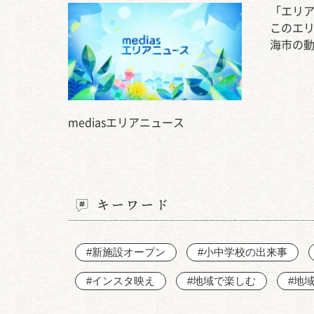
「エリ
このエ
海市の
mediasエリアニュース
キーワード
#新施設オープン
#小中学校の出来事
#インスタ映え
#地域で楽しむ
#地