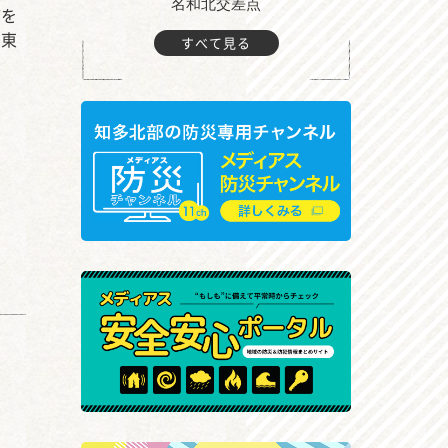
町付近
名和北交差点
どを
は東
すべて見る