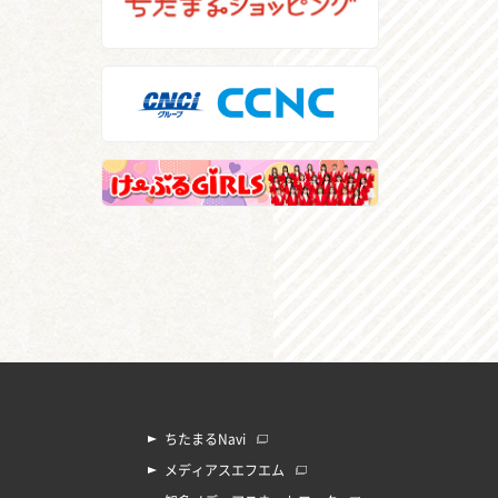
ちたまるNavi
メディアスエフエム