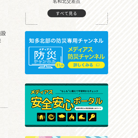
町付近
名和北交差点
すべて見る
施設
ま