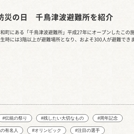
西知多産業道路 大田
防災の日 千鳥津波避難所を紹介
和町にある「千鳥津波避難所」平成27年にオープンしたこの
生時には3階以上が避難場所となり、およそ300人が避難でき
#伝統の祭り
#残したい大切なもの
#周年記念
域の有名人
#オリンピック
#注目の選手