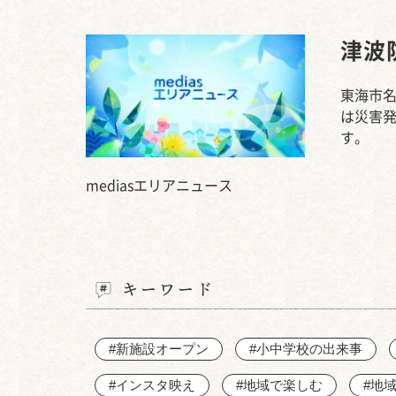
津波
東海市名
は災害発
す。
mediasエリアニュース
キーワード
#新施設オープン
#小中学校の出来事
#インスタ映え
#地域で楽しむ
#地