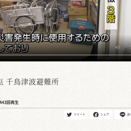
点 千鳥津波避難所
443回再生
ツイート
シェア
送