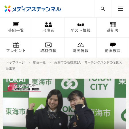
番組一覧
出演者
ゲスト情報
番組表
プレゼント
取材依頼
防災情報
動画検索
トップページ
動画一覧
東海市の高校生2人 マーチングバンドの全国大
会出場