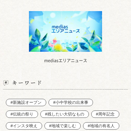
mediasエリアニュース
キーワード
#新施設オープン
#小中学校の出来事
#伝統の祭り
#残したい大切なもの
#周年記念
#インスタ映え
#地域で楽しむ
#地域の有名人