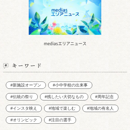
mediasエリアニュース
キーワード
#新施設オープン
#小中学校の出来事
#伝統の祭り
#残したい大切なもの
#周年記念
#インスタ映え
#地域で楽しむ
#地域の有名人
#オリンピック
#注目の選手