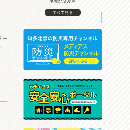
町付近
名和北交差点
すべて見る
テー
と、