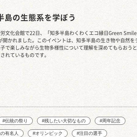
西知多産業道路 大田
半島の生態系を学ぼう
労文化会館で22日、「知多半島わくわくエコ縁日Green Smile
a」が開かれました。このイベントは、知多半島の生き物や自然を
親子で楽しみながら生物多様性について理解を深めてもらおう
画されているものです。
#伝統の祭り
#残したい大切なもの
#周年記念
域の有名人
#オリンピック
#注目の選手