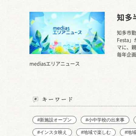
知多
知多市勤
Fest
マに、
毎年企
mediasエリアニュース
キーワード
#新施設オープン
#小中学校の出来事
#インスタ映え
#地域で楽しむ
#地