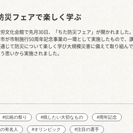
西知多産業道路 大田
防災フェアで楽しく学ぶ
労文化会館で先月30日、「ちた防災フェア」が開かれました
市が市制施行50周年記念事業の一環として実施したもので、
を通じて防災について楽しく学び大規模災害に備えて取り組ん
いう思いから実施されました。
#伝統の祭り
#残したい大切なもの
#周年記念
域の有名人
#オリンピック
#注目の選手