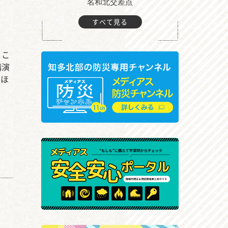
町付近
名和北交差点
すべて見る
。こ
講演
でほ