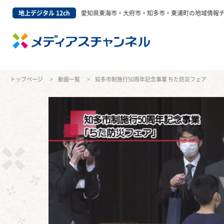
地上デジタル 12ch
愛知県東海市・大府市・知多市・東浦町の地域情報
トップページ
動画一覧
知多市制施行50周年記念事業 ちた防災フェア