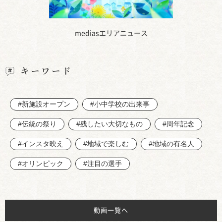
mediasエリアニュース
キーワード
#新施設オープン
#小中学校の出来事
#伝統の祭り
#残したい大切なもの
#周年記念
#インスタ映え
#地域で楽しむ
#地域の有名人
#オリンピック
#注目の選手
動画一覧へ