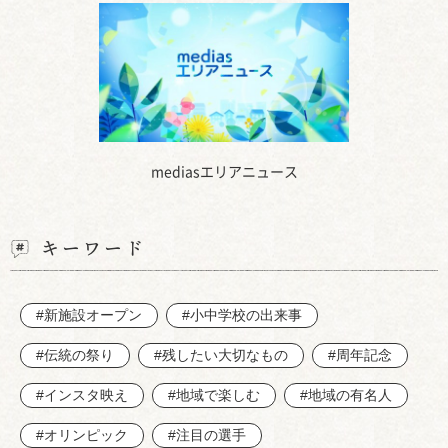
mediasエリアニュース
キーワード
#新施設オープン
#小中学校の出来事
#伝統の祭り
#残したい大切なもの
#周年記念
#インスタ映え
#地域で楽しむ
#地域の有名人
#オリンピック
#注目の選手