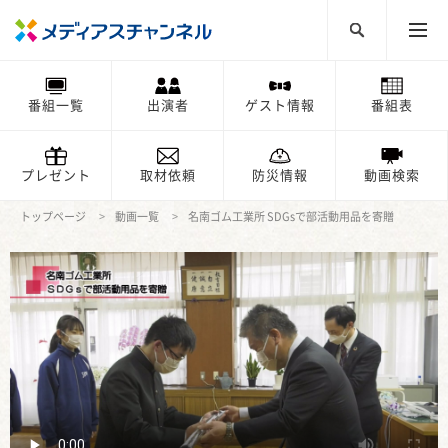
番組一覧
出演者
ゲスト情報
番組表
プレゼント
取材依頼
防災情報
動画検索
トップページ
動画一覧
名南ゴム工業所 SDGsで部活動用品を寄贈