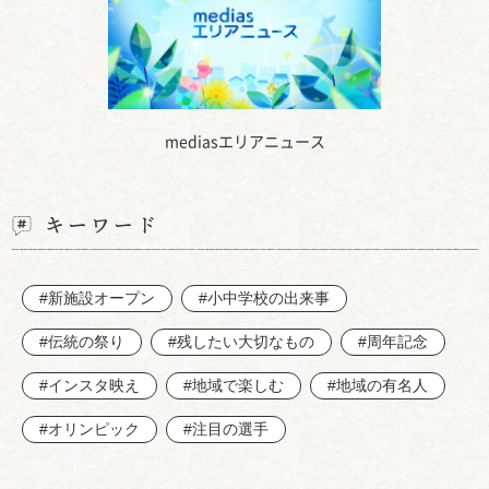
mediasエリアニュース
キーワード
#新施設オープン
#小中学校の出来事
#伝統の祭り
#残したい大切なもの
#周年記念
#インスタ映え
#地域で楽しむ
#地域の有名人
#オリンピック
#注目の選手