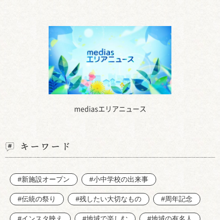
mediasエリアニュース
キーワード
#新施設オープン
#小中学校の出来事
#伝統の祭り
#残したい大切なもの
#周年記念
#インスタ映え
#地域で楽しむ
#地域の有名人