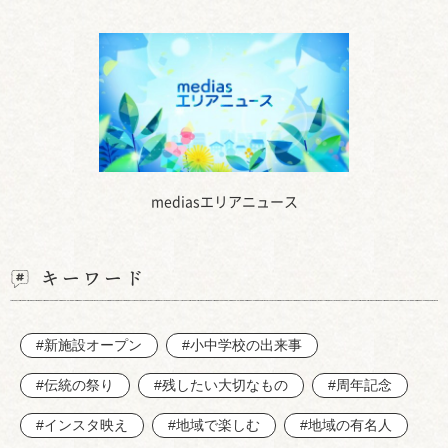
mediasエリアニュース
キーワード
#新施設オープン
#小中学校の出来事
#伝統の祭り
#残したい大切なもの
#周年記念
#インスタ映え
#地域で楽しむ
#地域の有名人